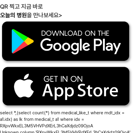
QR 찍고 지금 바로
오늘의 병원
을 만나보세요
>
select *,(select count(*) from medical_like_t where mdt_idx =
a1.idx) as lk from medical_t a1 where idx =
RXpvWkxEL3M5VHVPdXErL3hCaXdjdz09OjoA
Unknown column 'RXpvWkxEL3M5VHVPdXErL3hCaXdjdz09OjoA'